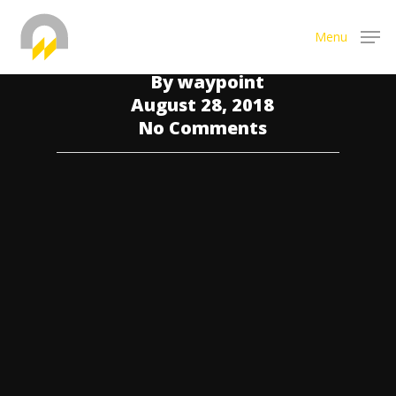
Creative
Events
Menu
FOCUS ON SUCCESS
By
waypoint
August 28, 2018
Hit enter to search or ESC to close
No Comments